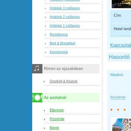
Hotelek 3 csillagos
Cím:
Hotelek 2 csillagos
Hotelek 1 csillagos
Hotel terül
Rezidencia
Bed & Breakfast
Kapcsolat 
Kempingek
Hasonló 
Rimini az ejszakában
Albatros
Diszkók & Klubok
Az asztalnál
Éttermek
Pizzériák
Bárok