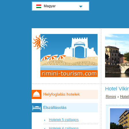
Magyar
Hotel Viki
Helyfoglalás hotelek
Rimini
›
Hotel
Elszállásolás
Hotelek 5 csillagos
Hotelek 4 csillagos