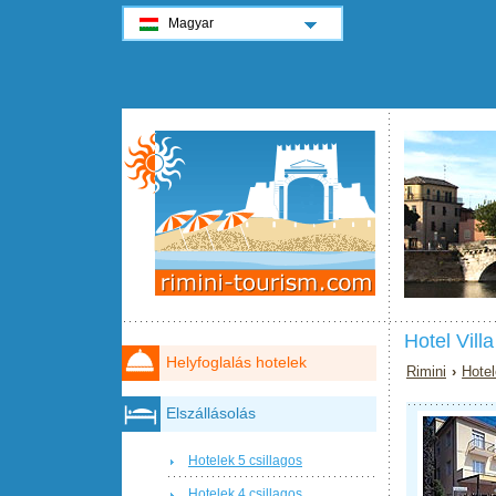
Magyar
Hotel Vill
Helyfoglalás hotelek
Rimini
›
Hotel
Elszállásolás
Hotelek 5 csillagos
Hotelek 4 csillagos