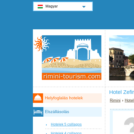
Magyar
Hotel Zefi
Helyfoglalás hotelek
Rimini
›
Hotel
Elszállásolás
Hotelek 5 csillagos
Hotelek 4 csillagos