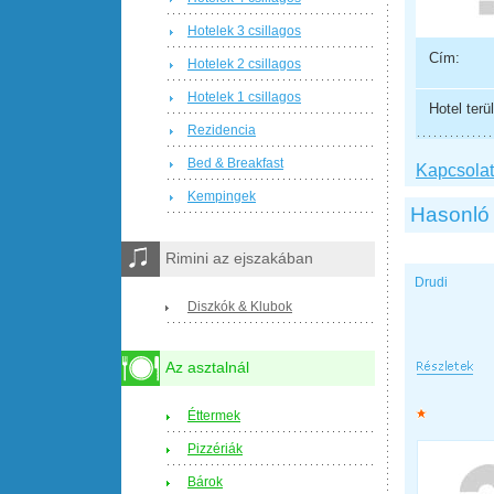
Hotelek 3 csillagos
Cím:
Hotelek 2 csillagos
Hotelek 1 csillagos
Hotel terül
Rezidencia
Bed & Breakfast
Kapcsolat 
Kempingek
Hasonló 
Rimini az ejszakában
Drudi
Diszkók & Klubok
Az asztalnál
Éttermek
Pizzériák
Bárok