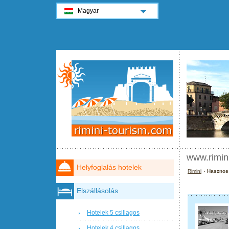
Magyar
www.rimin
Helyfoglalás hotelek
Rimini
› Hasznos 
Elszállásolás
Hotelek 5 csillagos
Hotelek 4 csillagos