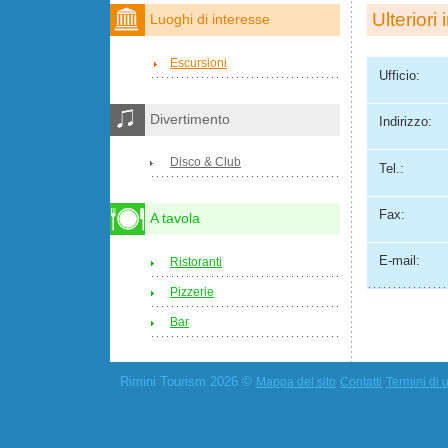
Ulteriori 
Luoghi di interesse
Escursioni
Ufficio:
Divertimento
Indirizzo:
Disco & Club
Tel.:
Fax:
A tavola
E-mail:
Ristoranti
Pizzerie
Bar
Rimini Tourism 2026 ©
Mappa del sito
Contatti
Termini di u