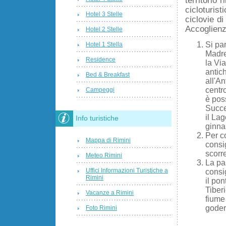
cicloturist
Hotel 3 Stelle
ciclovie di
Accoglienz
Hotel 2 Stelle
Si pa
Hotel 1 Stella
Madre
Residence
la Via
antich
Bed & Breakfast
all'A
centr
Campeggi
è poss
Succe
il Lag
Info turistiche
ginnas
Per c
Mappa di Rimini
consig
scorr
Meteo Rimini
La pa
Uffici Informazioni Turistiche a
consi
Rimini
il pon
Tiberi
Vacanze a Rimini
fiume
goder
Foto Rimini