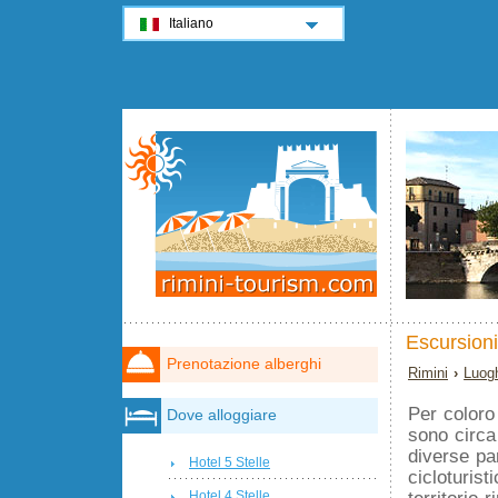
Italiano
Escursioni 
Prenotazione alberghi
Rimini
›
Luogh
Per color
Dove alloggiare
sono circa
diverse par
Hotel 5 Stelle
cicloturist
territorio 
Hotel 4 Stelle