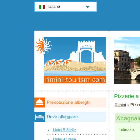
Italiano
Pizzerie a
Prenotazione alberghi
Rimini
› Pizz
Dove alloggiare
Abagnal
Indirizzo:
Hotel 5 Stelle
Hotel 4 Stelle