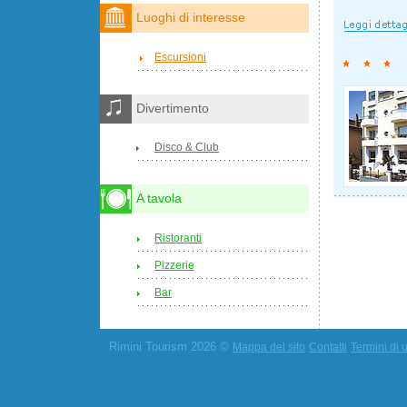
Luoghi di interesse
Escursioni
Divertimento
Disco & Club
A tavola
Ristoranti
Pizzerie
Bar
Rimini Tourism 2026 ©
Mappa del sito
Contatti
Termini di u