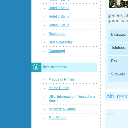
Hotel 3 Stelle
genere, al
Hotel 2 Stelle
garantirà 
Hotel 1 Stella
Residence
Indirizzo:
Bed & Breakfast
Telefono:
Campeggi
Fax:
Info turistiche
Sito web
Mappa di Rimini
Meteo Rimini
Altri res
Uffici Informazioni Turistiche a
Rimini
Vacanze a Rimini
Aida
Foto Rimini