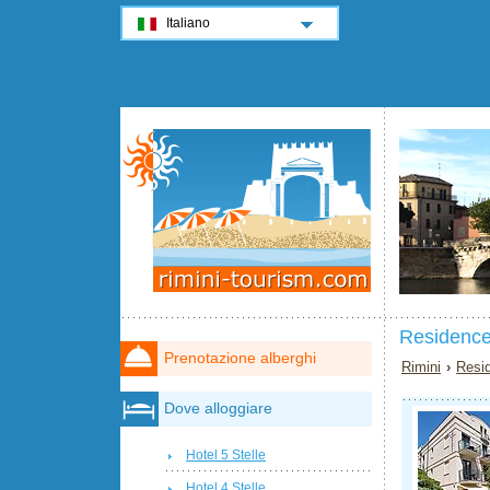
Italiano
Residence
Prenotazione alberghi
Rimini
›
Resi
Dove alloggiare
Hotel 5 Stelle
Hotel 4 Stelle