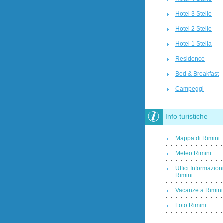
Hotel 3 Stelle
Hotel 2 Stelle
Hotel 1 Stella
Residence
Bed & Breakfast
Campeggi
Info turistiche
Mappa di Rimini
Meteo Rimini
Uffici Informazion
Rimini
Vacanze a Rimini
Foto Rimini