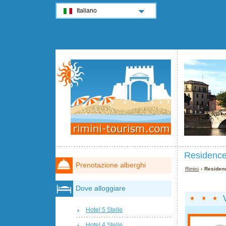
Italiano
Residence
Prenotazione alberghi
Rimini
› Residen
Dove alloggiare
Hotel 5 Stelle
Hotel 4 Stelle