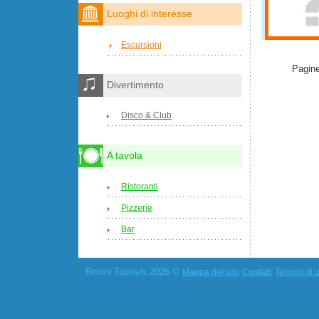
Luoghi di interesse
Escursioni
Pagine
Divertimento
Disco & Club
A tavola
Ristoranti
Pizzerie
Bar
Rimini Tourism 2026 ©
Mappa del sito
Contatti
Termini di u