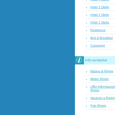
Hotel 3 Stelle
Hotel 2 Stelle
Hotel 1 Stella
Residence
Bed & Breakfast
Campeggi
Info turistiche
Mappa di Rimini
Meteo Rimini
Uffici Informazion
Rimini
Vacanze a Rimini
Foto Rimini