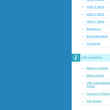
Hotel 3 Stelle
Hotel 2 Stelle
Hotel 1 Stella
Residence
Bed & Breakfast
Campeggi
Info turistiche
Mappa di Rimini
Meteo Rimini
Uffici Informazion
Rimini
Vacanze a Rimini
Foto Rimini