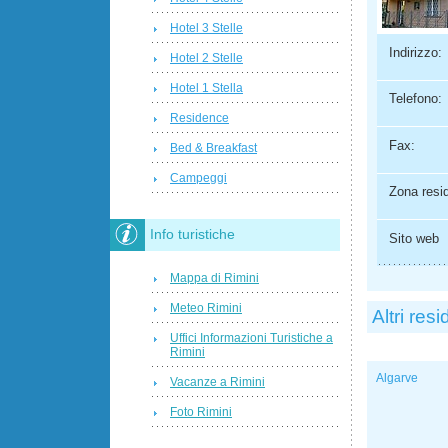
Hotel 3 Stelle
Indirizzo:
Hotel 2 Stelle
Hotel 1 Stella
Telefono:
Residence
Fax:
Bed & Breakfast
Campeggi
Zona resi
Info turistiche
Sito web
Mappa di Rimini
Meteo Rimini
Altri res
Uffici Informazioni Turistiche a
Rimini
Algarve
Vacanze a Rimini
Foto Rimini