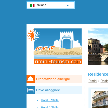
Italiano
Residence 
Prenotazione alberghi
Rimini
›
Resi
Dove alloggiare
Hotel 5 Stelle
Hotel 4 Stelle