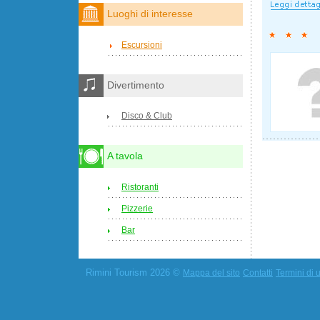
Luoghi di interesse
Escursioni
Divertimento
Disco & Club
A tavola
Ristoranti
Pizzerie
Bar
Rimini Tourism 2026 ©
Mappa del sito
Contatti
Termini di u