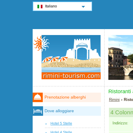
Italiano
Ristoranti
Prenotazione alberghi
Rimini
› Risto
Dove alloggiare
4 Colon
Indirizzo:
Hotel 5 Stelle
Hotel 4 Stelle