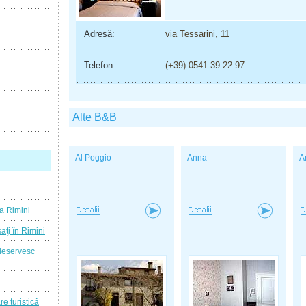
Adresă:
via Tessarini, 11
Telefon:
(+39) 0541 39 22 97
Alte B&B
Al Poggio
Anna
A
a Rimini
ţi în Rimini
 deservesc
re turistică