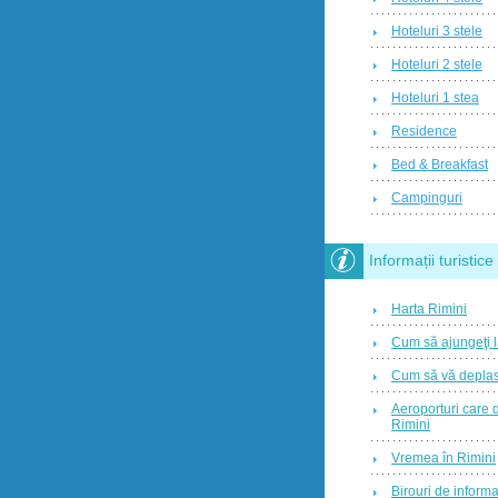
Hoteluri 3 stele
Hoteluri 2 stele
Hoteluri 1 stea
Residence
Bed & Breakfast
Campinguri
Informații turistice
Harta Rimini
Cum să ajungeţi l
Cum să vă deplasa
Aeroporturi care
Rimini
Vremea în Rimini
Birouri de informa