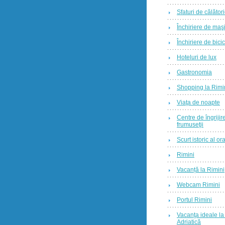
Sfaturi de călător
Închiriere de maş
Închiriere de bicic
Hoteluri de lux
Gastronomia
Shopping la Rimi
Viaţa de noapte
Centre de îngrijire
frumuseţii
Scurt istoric al o
Rimini
Vacanță la Rimini
Webcam Rimini
Portul Rimini
Vacanţa ideale l
Adriatică