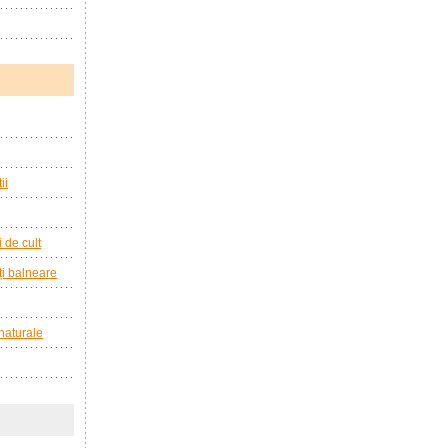
ii
i de cult
ăți balneare
 naturale