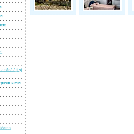
ie
ini
lete
ni
 a sănătăţii şi
raşulşui Rimini
a Marea