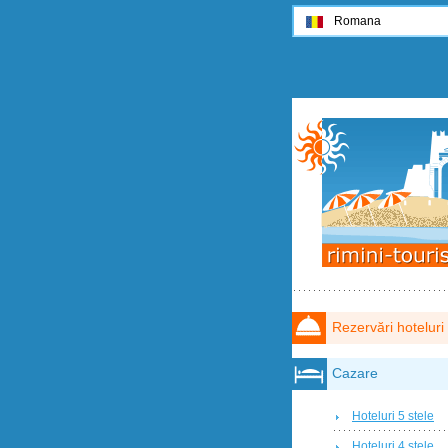
Romana
Rezervări hoteluri
Cazare
Hoteluri 5 stele
Hoteluri 4 stele