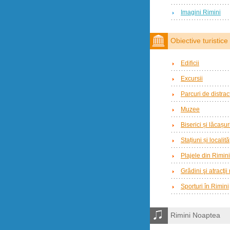
Imagini Rimini
Obiective turistice
Edificii
Excursii
Parcuri de distract
Muzee
Biserici și lăcașur
Stațiuni și localit
Plajele din Rimini
Grădini şi atracţii
Sporturi în Rimini
Rimini Noaptea