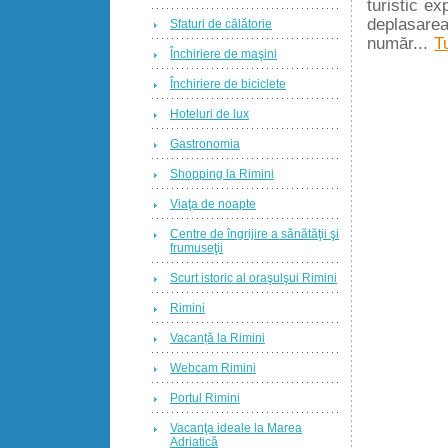
turistic ex
deplasarea
Sfaturi de călătorie
număr...
Tu
Închiriere de maşini
Închiriere de biciclete
Hoteluri de lux
Gastronomia
Shopping la Rimini
Viaţa de noapte
Centre de îngrijire a sănătăţii şi
frumuseţii
Scurt istoric al oraşulşui Rimini
Rimini
Vacanță la Rimini
Webcam Rimini
Portul Rimini
Vacanţa ideale la Marea
Adriatică