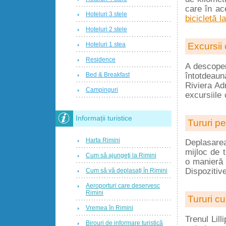
care în ace
Hoteluri 3 stele
bicicletă l
Hoteluri 2 stele
Excursii
Hoteluri 1 stea
Residence
A descoper
întotdeaun
Bed & Breakfast
Riviera Ad
Campinguri
excursiile
Informații turistice
Tururi p
Harta Rimini
Deplasare
mijloc de 
Cum să ajungeţi la Rimini
o manieră 
Dispozitive
Cum să vă deplasaţi în Rimini
Aeroporturi care deservesc
Rimini
Tururi cu 
Vremea în Rimini
Trenul Lil
Birouri de informare turistică