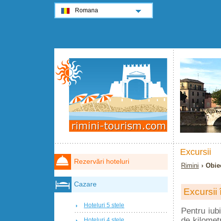
Romana
Excursii
Rezervări hoteluri
Rimini
› Obiec
Cazare
Excursii 
Hoteluri 5 stele
Pentru iubi
de kilomet
Hoteluri 4 stele