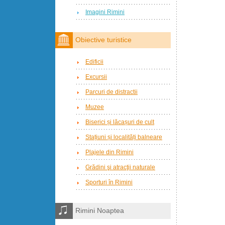
Imagini Rimini
Obiective turistice
Edificii
Excursii
Parcuri de distractii
Muzee
Biserici și lăcașuri de cult
Stațiuni și localități balneare
Plajele din Rimini
Grădini şi atracţii naturale
Sporturi în Rimini
Rimini Noaptea