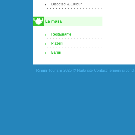
Discoteci & Cluburi
La masă
Restaurante
Pizzerii
Baruri
Rimini Tourism 2026 ©
Hartă site
Contact
Termeni și condiț