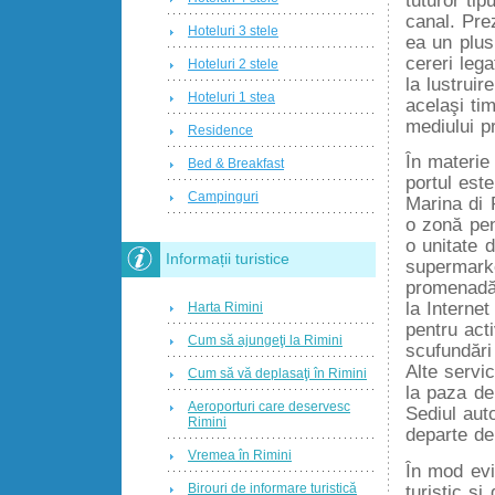
canal. Pr
Hoteluri 3 stele
ea un plus,
cereri leg
Hoteluri 2 stele
la lustruir
Hoteluri 1 stea
acelaşi ti
mediului pr
Residence
În materi
Bed & Breakfast
portul este
Campinguri
Marina di R
o zonă pen
o unitate 
Informații turistice
supermarke
promenadă
la Internet
Harta Rimini
pentru acti
Cum să ajungeţi la Rimini
scufundări
Alte servic
Cum să vă deplasaţi în Rimini
la paza de 
Aeroporturi care deservesc
Sediul auto
Rimini
departe de
Vremea în Rimini
În mod evi
Birouri de informare turistică
turistic şi