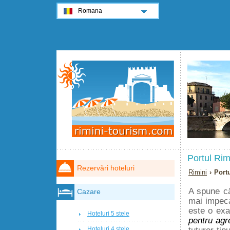
Romana
Portul Rim
Rezervări hoteluri
Rimini
› Port
A spune că
Cazare
mai impeca
este o exa
Hoteluri 5 stele
pentru ag
tuturor tip
Hoteluri 4 stele