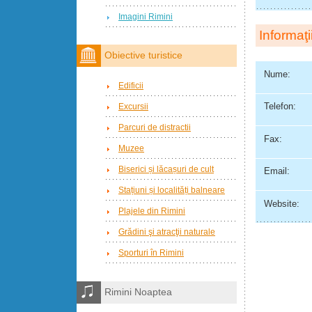
Imagini Rimini
Informaţi
Obiective turistice
Nume:
Edificii
Telefon:
Excursii
Parcuri de distractii
Fax:
Muzee
Biserici și lăcașuri de cult
Email:
Stațiuni și localități balneare
Website:
Plajele din Rimini
Grădini şi atracţii naturale
Sporturi în Rimini
Rimini Noaptea