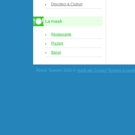
Discoteci & Cluburi
La masă
Restaurante
Pizzerii
Baruri
Rimini Tourism 2026 ©
Hartă site
Contact
Termeni și condiț