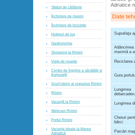
Adriatice n
Sfaturi de călătorie
Date teh
Închiriere de maşini
Închiriere de biciclete
Suprafaţa a
Hoteluri de lux
Gastronomia
Adâncimea
maximă a a
Shopping la Rimini
Reciclarea 
Viaţa de noapte
Centre de îngrijire a sănătăţii şi
frumuseţii
Gura portulu
Scurt istoric al oraşulşui Rimini
Lungimea
Rimini
debarcaderu
Vacanță la Rimini
Lungimea di
Webcam Rimini
Cheiuri pent
Portul Rimini
bărci:
Vacanţa ideale la Marea
Parcări maş
Adriatică