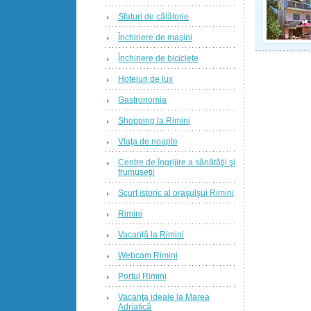
Sfaturi de călătorie
Închiriere de maşini
Închiriere de biciclete
Hoteluri de lux
Gastronomia
Shopping la Rimini
Viaţa de noapte
Centre de îngrijire a sănătăţii şi
frumuseţii
Scurt istoric al oraşulşui Rimini
Rimini
Vacanță la Rimini
Webcam Rimini
Portul Rimini
Vacanţa ideale la Marea
Adriatică