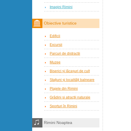
Imagini Rimini
Obiective turistice
Edificii
Excursii
Parcuri de distractii
Muzee
Biserici și lăcașuri de cult
Stațiuni și localități balneare
Plajele din Rimini
Grădini şi atracţii naturale
Sporturi în Rimini
Rimini Noaptea