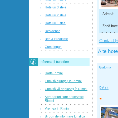
Hoteluri 3 stele
Adresă:
Hoteluri 2 stele
Hoteluri 1 stea
Zonă hotel
Residence
Bed & Breakfast
Contact [+
Campinguri
Alte hote
Informații turistice
Gialpina
Harta Rimini
Cum să ajungeţi la Rimini
Cum să vă deplasaţi în Rimini
Aeroporturi care deservesc
Rimini
Vremea în Rimini
Birouri de informare turistică