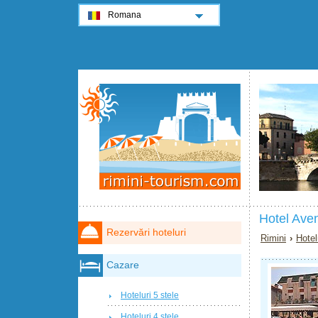
Romana
Hotel Ave
Rezervări hoteluri
Rimini
›
Hotel
Cazare
Hoteluri 5 stele
Hoteluri 4 stele