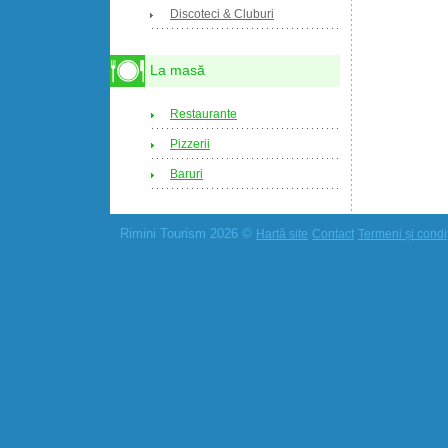
Discoteci & Cluburi
La masă
Restaurante
Pizzerii
Baruri
Rimini Tourism 2026 ©
Hartă site
Contact
Termeni și condiț