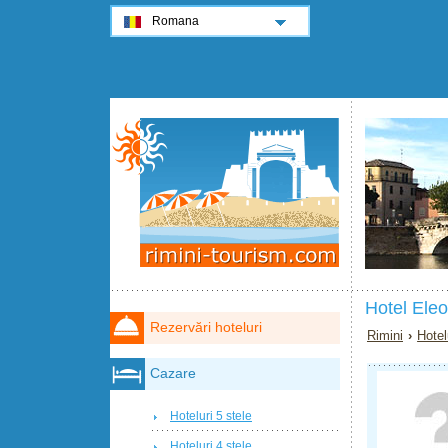
Romana
Hotel Eleo
Rezervări hoteluri
Rimini
›
Hotel
Cazare
Hoteluri 5 stele
Hoteluri 4 stele