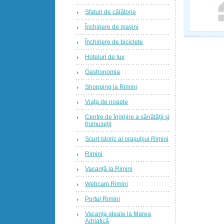
Sfaturi de călătorie
Închiriere de maşini
Închiriere de biciclete
Hoteluri de lux
Gastronomia
Shopping la Rimini
Viaţa de noapte
Centre de îngrijire a sănătăţii şi
frumuseţii
Scurt istoric al oraşulşui Rimini
Rimini
Vacanță la Rimini
Webcam Rimini
Portul Rimini
Vacanţa ideale la Marea
Adriatică