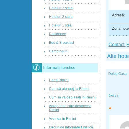
Hoteluri 3 stele
Adresă:
Hoteluri 2 stele
Hoteluri 1 stea
Zonă hotel
Residence
Bed & Breakfast
Contact [+
Campinguri
Alte hote
Informații turistice
Dolce Casa
Harta Rimini
Cum să ajungeţi la Rimini
Cum să vă deplasaţi în Rimini
Aeroporturi care deservesc
Rimini
Vremea în Rimini
Birouri de informare turistică