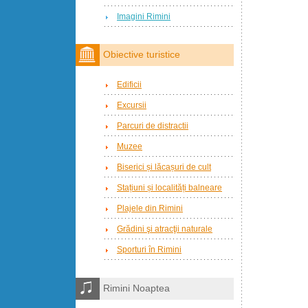
Imagini Rimini
Obiective turistice
Edificii
Excursii
Parcuri de distractii
Muzee
Biserici și lăcașuri de cult
Stațiuni și localități balneare
Plajele din Rimini
Grădini şi atracţii naturale
Sporturi în Rimini
Rimini Noaptea