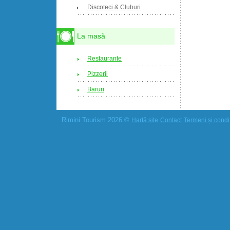
Discoteci & Cluburi
La masă
Restaurante
Pizzerii
Baruri
Rimini Tourism 2026 ©
Hartă site
Contact
Termeni și condiț