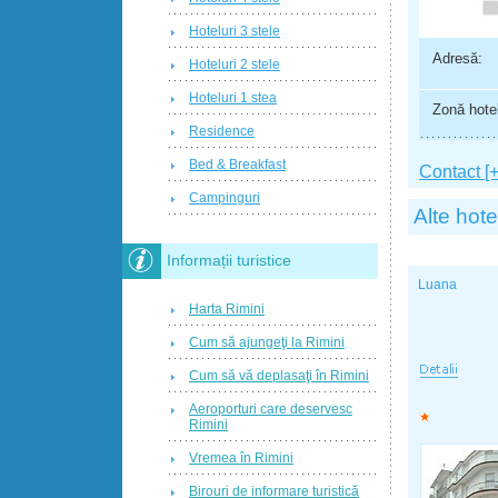
Hoteluri 3 stele
Adresă:
Hoteluri 2 stele
Hoteluri 1 stea
Zonă hotel
Residence
Bed & Breakfast
Contact [+
Campinguri
Alte hote
Informații turistice
Luana
Harta Rimini
Cum să ajungeţi la Rimini
Cum să vă deplasaţi în Rimini
Aeroporturi care deservesc
Rimini
Vremea în Rimini
Birouri de informare turistică