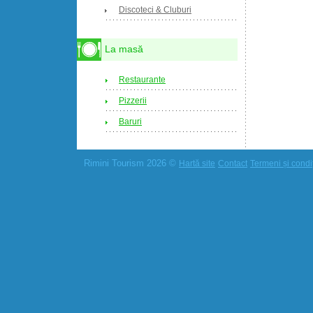
Discoteci & Cluburi
La masă
Restaurante
Pizzerii
Baruri
Rimini Tourism 2026 ©
Hartă site
Contact
Termeni și condiț