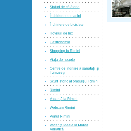
Sfaturi de călătorie
Închiriere de maşini
Închiriere de biciclete
Hoteluri de lux
Gastronomia
Shopping la Rimini
Viaţa de noapte
Centre de îngrijire a sănătăţii şi
frumuseţii
Scurt istoric al oraşulşui Rimini
Rimini
Vacanță la Rimini
Webcam Rimini
Portul Rimini
Vacanţa ideale la Marea
Adriatică