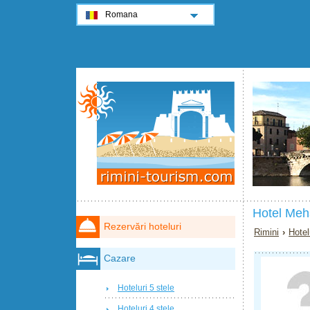
Romana
Hotel Meha
Rezervări hoteluri
Rimini
›
Hotel
Cazare
Hoteluri 5 stele
Hoteluri 4 stele