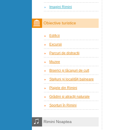
Imagini Rimini
Obiective turistice
Edificii
Excursii
Parcuri de distractii
Muzee
Biserici și lăcașuri de cult
Stațiuni și localități balneare
Plajele din Rimini
Grădini şi atracţii naturale
Sporturi în Rimini
Rimini Noaptea