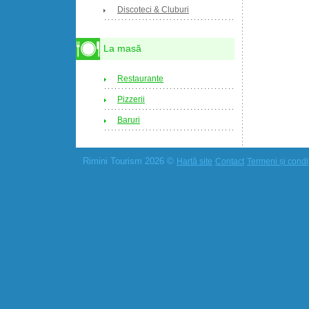
Discoteci & Cluburi
La masă
Restaurante
Pizzerii
Baruri
Rimini Tourism 2026 ©
Hartă site
Contact
Termeni și condiț