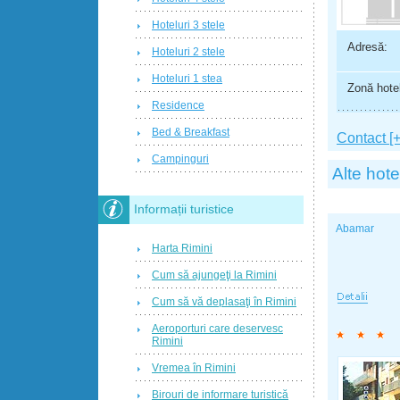
Hoteluri 3 stele
Adresă:
Hoteluri 2 stele
Hoteluri 1 stea
Zonă hotel
Residence
Bed & Breakfast
Contact [+
Campinguri
Alte hote
Informații turistice
Abamar
Harta Rimini
Cum să ajungeţi la Rimini
Cum să vă deplasaţi în Rimini
Aeroporturi care deservesc
Rimini
Vremea în Rimini
Birouri de informare turistică