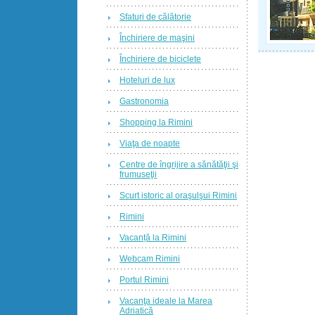
Sfaturi de călătorie
Închiriere de maşini
Închiriere de biciclete
Hoteluri de lux
Gastronomia
Shopping la Rimini
Viaţa de noapte
Centre de îngrijire a sănătăţii şi
frumuseţii
Scurt istoric al oraşulşui Rimini
Rimini
Vacanță la Rimini
Webcam Rimini
Portul Rimini
Vacanţa ideale la Marea
Adriatică