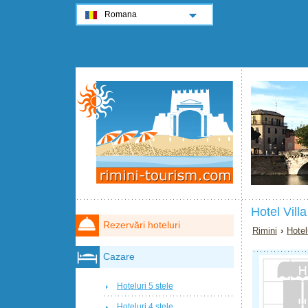
Romana
Hotel Villa
Rezervări hoteluri
Rimini
›
Hotel
Cazare
Hoteluri 5 stele
Hoteluri 4 stele