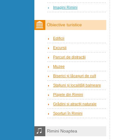
Imagini Rimini
Obiective turistice
Edificii
Excursii
Parcuri de distractii
Muzee
Biserici și lăcașuri de cult
Stațiuni și localități balneare
Plajele din Rimini
Grădini şi atracţii naturale
Sporturi în Rimini
Rimini Noaptea