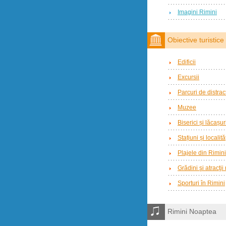
Imagini Rimini
Obiective turistice
Edificii
Excursii
Parcuri de distract
Muzee
Biserici și lăcașur
Stațiuni și localit
Plajele din Rimini
Grădini şi atracţii
Sporturi în Rimini
Rimini Noaptea