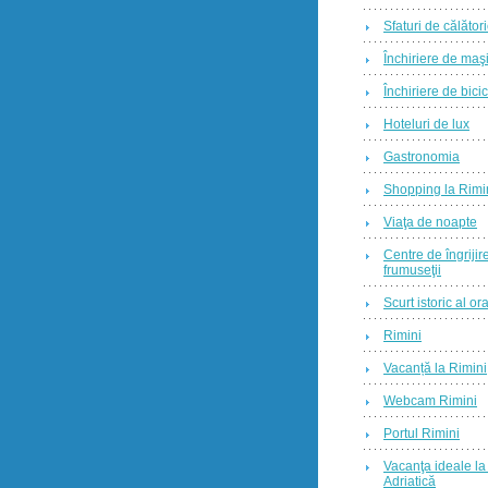
Sfaturi de călător
Închiriere de maş
Închiriere de bicic
Hoteluri de lux
Gastronomia
Shopping la Rimi
Viaţa de noapte
Centre de îngrijire
frumuseţii
Scurt istoric al o
Rimini
Vacanță la Rimini
Webcam Rimini
Portul Rimini
Vacanţa ideale l
Adriatică