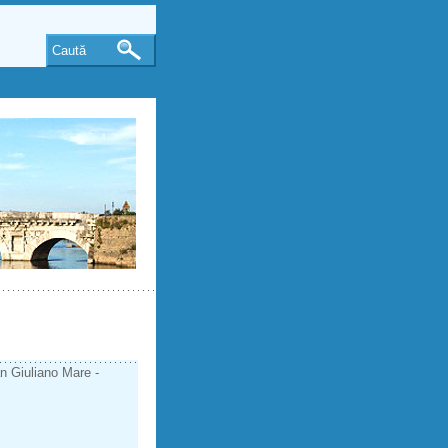
Caută
an Giuliano Mare -