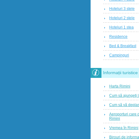
Hoteluri 3 stele
Hoteluri 2 stele
Hoteluri 1 stea
Residence
Bed & Breakfast
Campinguri
Informații turistice
Harta Rimini
Cum să ajungeţi l
Cum să vă deplasa
Aeroporturi care
Rimini
Vremea în Rimini
Birouri de informa