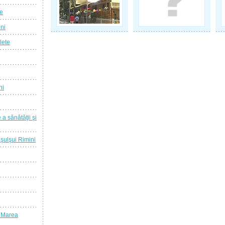
ie
ini
lete
ni
 a sănătăţii şi
raşulşui Rimini
a Marea