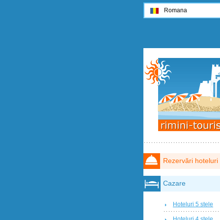
Romana
Rezervări hoteluri
Cazare
Hoteluri 5 stele
Hoteluri 4 stele