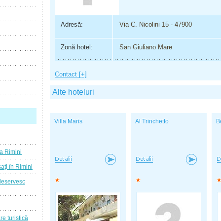
Adresă:
Via C. Nicolini 15 - 47900
Zonă hotel:
San Giuliano Mare
Contact [+]
Alte hoteluri
Villa Maris
Al Trinchetto
B
a Rimini
ţi în Rimini
 deservesc
re turistică