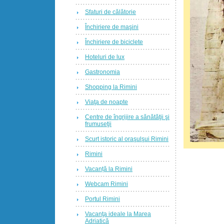
Sfaturi de călătorie
Închiriere de maşini
Închiriere de biciclete
Hoteluri de lux
Gastronomia
Shopping la Rimini
Viaţa de noapte
Centre de îngrijire a sănătăţii şi
frumuseţii
Scurt istoric al oraşulşui Rimini
Rimini
Vacanță la Rimini
Webcam Rimini
Portul Rimini
Vacanţa ideale la Marea
Adriatică