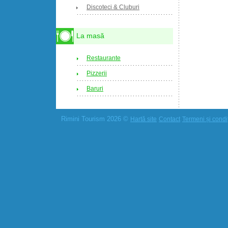
Discoteci & Cluburi
La masă
Restaurante
Pizzerii
Baruri
Rimini Tourism 2026 ©
Hartă site
Contact
Termeni și condiț