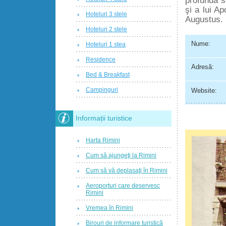
şi a lui A
Hoteluri 3 stele
Augustus.
Hoteluri 2 stele
Nume:
Hoteluri 1 stea
Residence
Adresă:
Bed & Breakfast
Campinguri
Website:
Informații turistice
Harta Rimini
Cum să ajungeţi la Rimini
Cum să vă deplasaţi în Rimini
Aeroporturi care deservesc
Rimini
Vremea în Rimini
Birouri de informare turistică