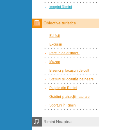
Imagini Rimini
Obiective turistice
Edificii
Excursii
Parcuri de distractii
Muzee
Biserici și lăcașuri de cult
Stațiuni și localități balneare
Plajele din Rimini
Grădini şi atracţii naturale
Sporturi în Rimini
Rimini Noaptea