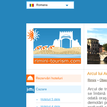
Romana
Arcul lui 
Rezervări hoteluri
Rimini
›
Obiec
Arcul de t
Cazare
se îmbină 
odată oraş
Hoteluri 5 stele
demolări p
profundă se
Hoteluri 4 stele