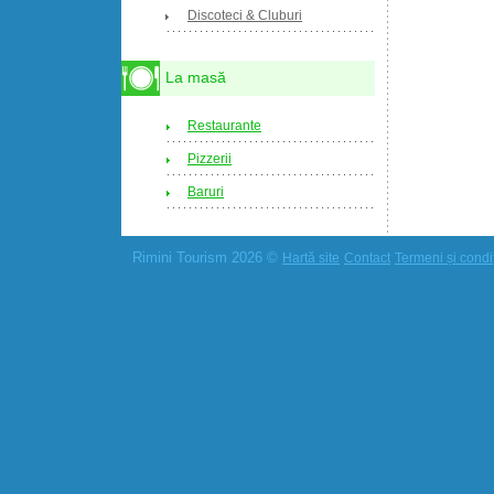
Discoteci & Cluburi
La masă
Restaurante
Pizzerii
Baruri
Rimini Tourism 2026 ©
Hartă site
Contact
Termeni și condiț