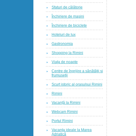
Sfaturi de călătorie
Închiriere de maşini
Închiriere de biciclete
Hoteluri de lux
Gastronomia
Shopping la Rimini
Viaţa de noapte
Centre de îngrijire a sănătăţii şi
frumuseţii
Scurt istoric al oraşulşui Rimini
Rimini
Vacanță la Rimini
Webcam Rimini
Portul Rimini
Vacanţa ideale la Marea
Adriatică