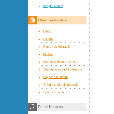
Imagini Rimini
Obiective turistice
Edificii
Excursii
Parcuri de distractii
Muzee
Biserici și lăcașuri de cult
Stațiuni și localități balneare
Plajele din Rimini
Grădini şi atracţii naturale
Sporturi în Rimini
Rimini Noaptea