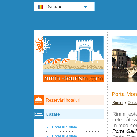
Romana
Porta Mon
Rezervări hoteluri
Rimini
›
Obiec
Rimini este
Cazare
cele câteva
în mod ce
Hoteluri 5 stele
Porta Gall
Porta Gerv
Hoteluri 4 stele