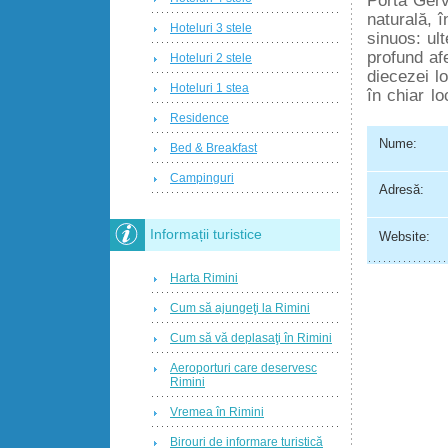
naturală, 
Hoteluri 3 stele
sinuos: ul
profund af
Hoteluri 2 stele
diecezei l
Hoteluri 1 stea
în chiar l
Residence
Nume:
Bed & Breakfast
Campinguri
Adresă:
Informații turistice
Website:
Harta Rimini
Cum să ajungeţi la Rimini
Cum să vă deplasaţi în Rimini
Aeroporturi care deservesc
Rimini
Vremea în Rimini
Birouri de informare turistică