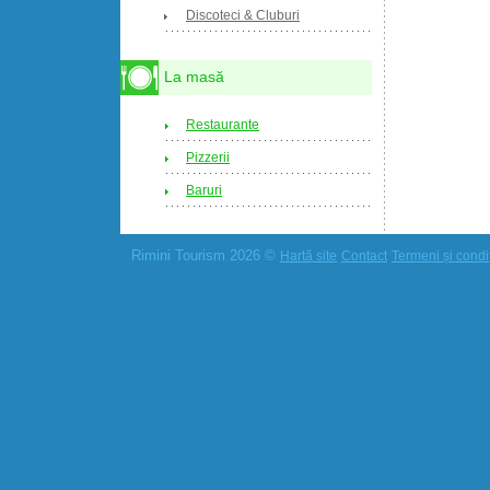
Discoteci & Cluburi
La masă
Restaurante
Pizzerii
Baruri
Rimini Tourism 2026 ©
Hartă site
Contact
Termeni și condiț