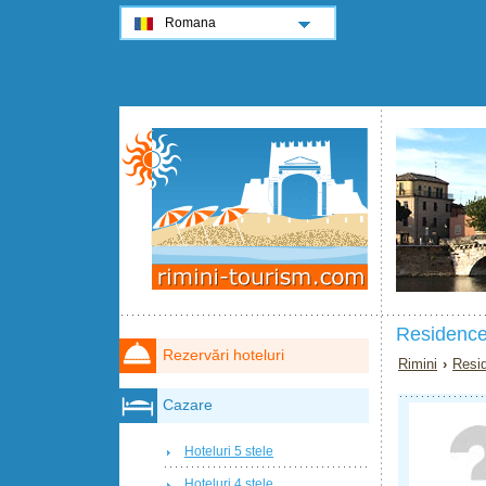
Romana
Residence
Rezervări hoteluri
Rimini
›
Resi
Cazare
Hoteluri 5 stele
Hoteluri 4 stele