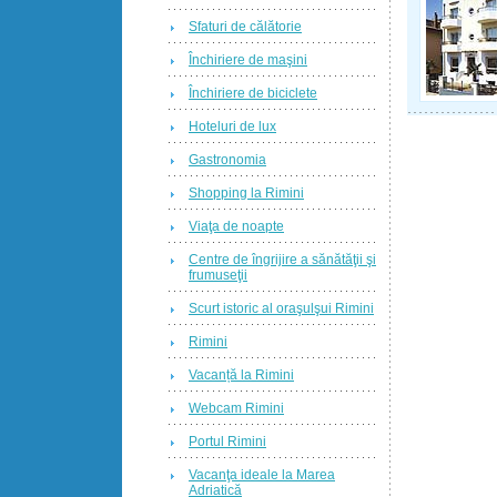
Sfaturi de călătorie
Închiriere de maşini
Închiriere de biciclete
Hoteluri de lux
Gastronomia
Shopping la Rimini
Viaţa de noapte
Centre de îngrijire a sănătăţii şi
frumuseţii
Scurt istoric al oraşulşui Rimini
Rimini
Vacanță la Rimini
Webcam Rimini
Portul Rimini
Vacanţa ideale la Marea
Adriatică