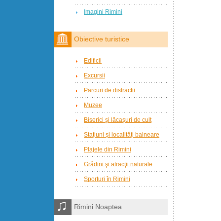
Imagini Rimini
Obiective turistice
Edificii
Excursii
Parcuri de distractii
Muzee
Biserici și lăcașuri de cult
Stațiuni și localități balneare
Plajele din Rimini
Grădini şi atracţii naturale
Sporturi în Rimini
Rimini Noaptea