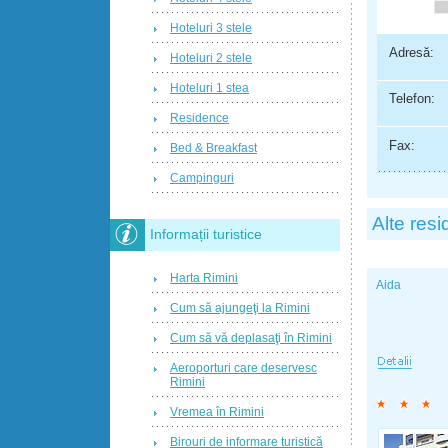
Hoteluri 3 stele
Adresă:
Hoteluri 2 stele
Hoteluri 1 stea
Telefon:
Residence
Fax:
Bed & Breakfast
Campinguri
Alte res
Informații turistice
Harta Rimini
Aida
Cum să ajungeţi la Rimini
Cum să vă deplasaţi în Rimini
Aeroporturi care deservesc
Rimini
Vremea în Rimini
Birouri de informare turistică