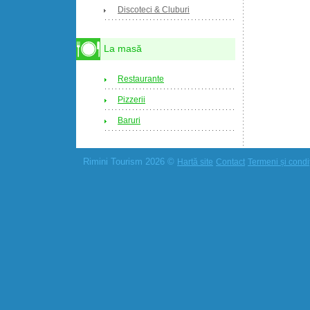
Discoteci & Cluburi
La masă
Restaurante
Pizzerii
Baruri
Rimini Tourism 2026 ©
Hartă site
Contact
Termeni și condiț