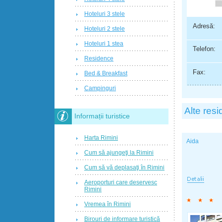
Hoteluri 3 stele
Adresă:
Hoteluri 2 stele
Hoteluri 1 stea
Telefon:
Residence
Fax:
Bed & Breakfast
Campinguri
Alte res
Informații turistice
Harta Rimini
Aida
Cum să ajungeţi la Rimini
Cum să vă deplasaţi în Rimini
Aeroporturi care deservesc
Rimini
Vremea în Rimini
Birouri de informare turistică