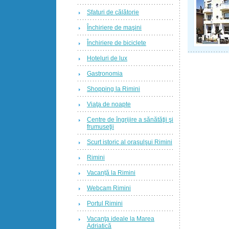
Sfaturi de călătorie
Închiriere de maşini
Închiriere de biciclete
Hoteluri de lux
Gastronomia
Shopping la Rimini
Viaţa de noapte
Centre de îngrijire a sănătăţii şi
frumuseţii
Scurt istoric al oraşulşui Rimini
Rimini
Vacanță la Rimini
Webcam Rimini
Portul Rimini
Vacanţa ideale la Marea
Adriatică