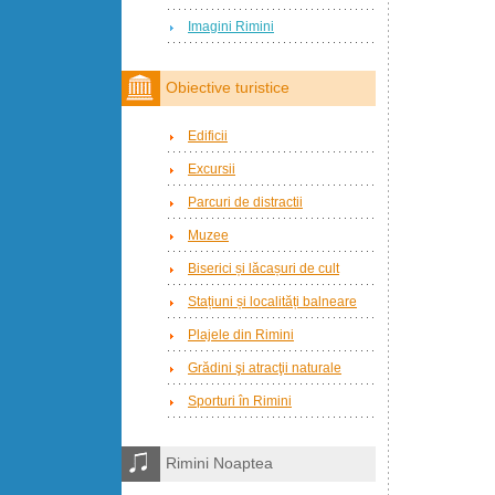
Imagini Rimini
Obiective turistice
Edificii
Excursii
Parcuri de distractii
Muzee
Biserici și lăcașuri de cult
Stațiuni și localități balneare
Plajele din Rimini
Grădini şi atracţii naturale
Sporturi în Rimini
Rimini Noaptea