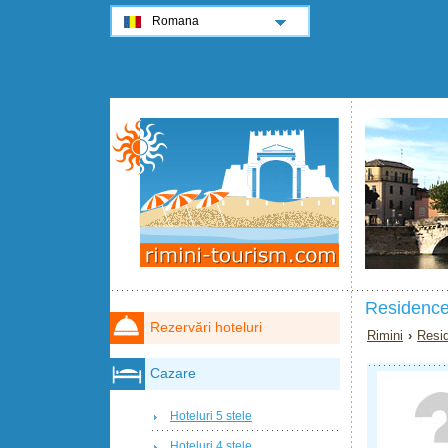
Romana
Residence
Rezervări hoteluri
Rimini
›
Resi
Cazare
Hoteluri 5 stele
Hoteluri 4 stele