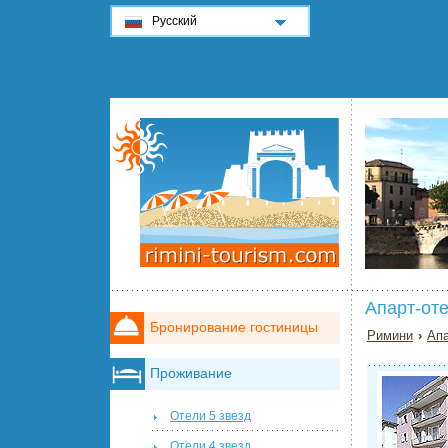
Русский
Апарт-от
Бронирование гостиницы
Римини
›
Апа
Проживание
Отели 5 звезд
Отели 4 звезд