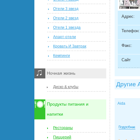
Отели 3 звезд
Адрес:
Отели 2 звезд
Отели 1 звезда
Телефон:
Апарт-отели
Факс:
Кровать И Завтрак
Кемпинги
Сайт
Ночная жизнь
Другие 
Диско & клубы
Aida
Продукты питания и
напитки
Рестораны
Пиццерий