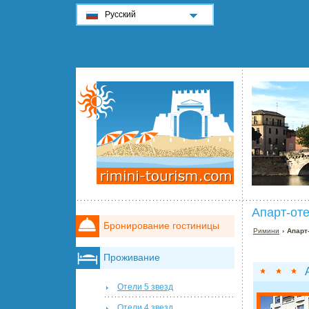
Русский
Апарт-от
Бронирование гостиницы
Римини
› Апарт
Проживание
Отели 5 звезд
Отели 4 звезд