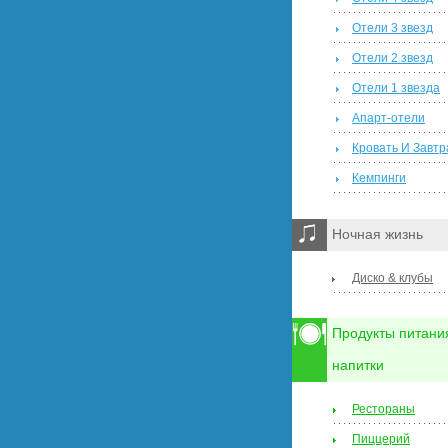
Отели 3 звезд
Отели 2 звезд
Отели 1 звезда
Апарт-отели
Кровать И Завтр
Кемпинги
Ночная жизнь
Диско & клубы
Продукты питани
напитки
Рестораны
Пиццерий