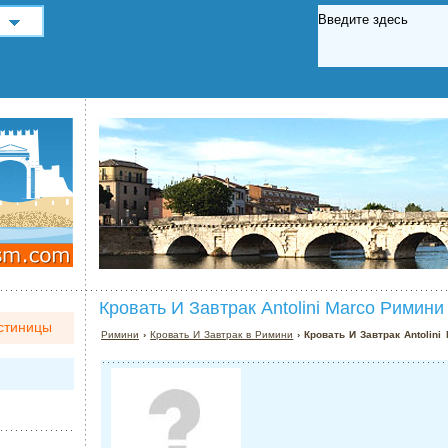
Кровать И Завтрак Antolini Marco Римини
стиницы
Римини
›
Кровать И Завтрак в Римини
› Кровать И Завтрак Antolini