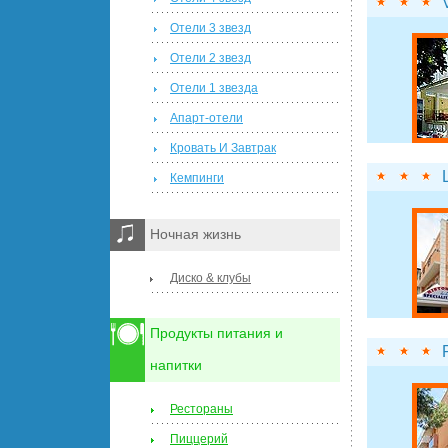
Отели 3 звезд
Отели 2 звезд
Отели 1 звезда
Апарт-отели
Кровать И Завтрак
Кемпинги
Ночная жизнь
Диско & клубы
Продукты питания и
напитки
Рестораны
Пиццерий