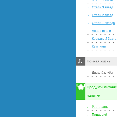
Отели 3 звезд
Отели 2 звезд
Отели 1 звезда
Апарт-отели
Кровать И Завтр
Кемпинги
Ночная жизнь
Диско & клубы
Продукты питани
напитки
Рестораны
Пиццерий