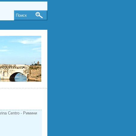
Поиск
rina Centro - Римини