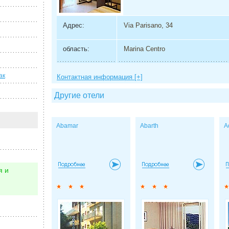
Адрес:
Via Parisano, 34
область:
Marina Centro
ак
Контактная информация [+]
Другие отели
Abamar
Abarth
A
я и