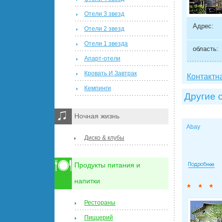
Отели 3 звезд
Адрес:
Отели 2 звезд
Отели 1 звезда
область:
Апарт-отели
Кровать И Завтрак
Контактн
Кемпинги
Другие 
Ночная жизнь
Abay
Диско & клубы
Продукты питания и
напитки
Рестораны
Пиццерий