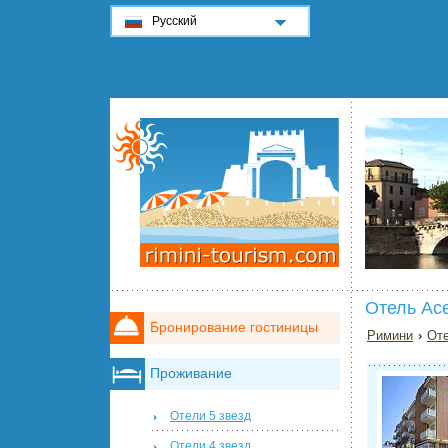
Русский
Отель Ace
Бронирование гостиницы
Римини
›
Оте
Проживание
Отели 5 звезд
Отели 4 звезд