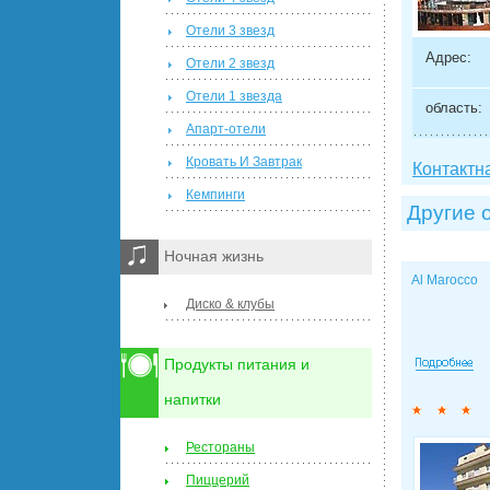
Отели 3 звезд
Адрес:
Отели 2 звезд
Отели 1 звезда
область:
Апарт-отели
Кровать И Завтрак
Контактн
Кемпинги
Другие 
Ночная жизнь
Al Marocco
Диско & клубы
Продукты питания и
напитки
Рестораны
Пиццерий