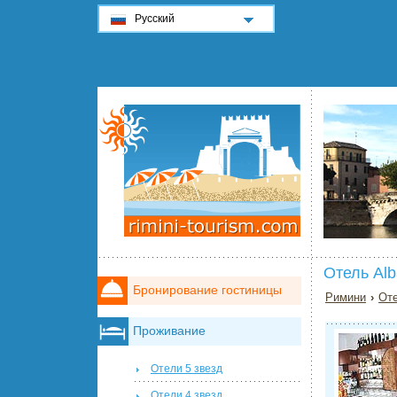
Русский
Отель Alb
Бронирование гостиницы
Римини
›
Оте
Проживание
Отели 5 звезд
Отели 4 звезд