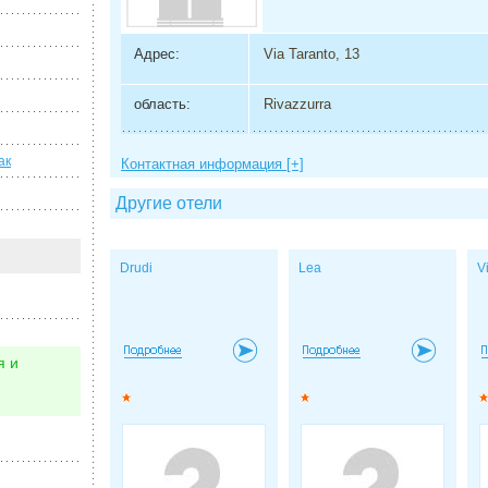
Адрес:
Via Taranto, 13
область:
Rivazzurra
ак
Контактная информация [+]
Другие отели
Drudi
Lea
Vi
я и