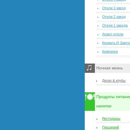
Отели 3 звезд
Отели 2 звезд
Отели 1 звезда
Апарт-отели
Кровать И Завтр
Кемпинги
Ночная жизнь
Диско & клубы
Продукты питани
напитки
Рестораны
Пиццерий