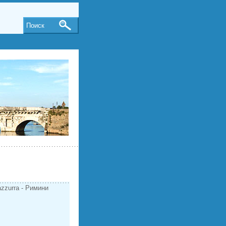
Поиск
azzurra - Римини