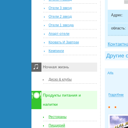
Отели 3 звезд
Адрес:
Отели 2 звезд
Отели 1 звезда
область:
Апарт-отели
Кровать И Завтрак
Контактн
Кемпинги
Другие 
Ночная жизнь
Alfa
Диско & клубы
Продукты питания и
напитки
Рестораны
Пиццерий