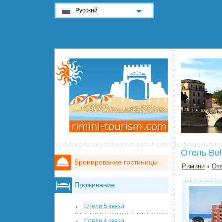
Русский
Отель Be
Бронирование гостиницы
Римини
›
Оте
Проживание
Отели 5 звезд
Отели 4 звезд