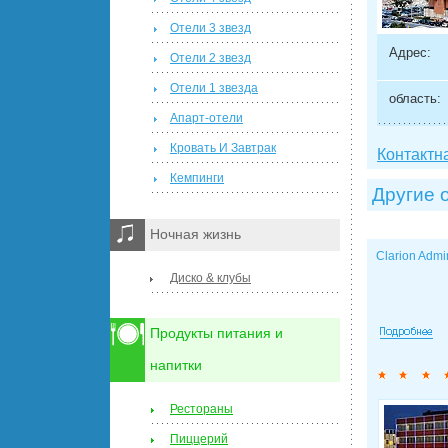
Отели 3 звезд
Адрес:
Отели 2 звезд
Отели 1 звезда
область:
Апарт-отели
Кровать И Завтрак
Контактн
Кемпинги
Другие 
Ночная жизнь
Clarion Admi
Диско & клубы
Продукты питания и
напитки
Рестораны
Пиццерий