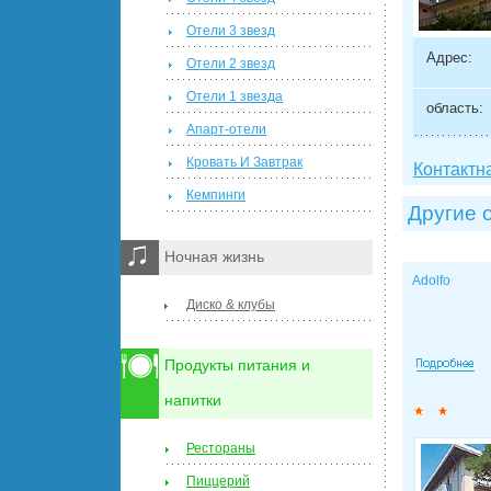
Отели 3 звезд
Адрес:
Отели 2 звезд
Отели 1 звезда
область:
Апарт-отели
Кровать И Завтрак
Контактн
Кемпинги
Другие 
Ночная жизнь
Adolfo
Диско & клубы
Продукты питания и
напитки
Рестораны
Пиццерий