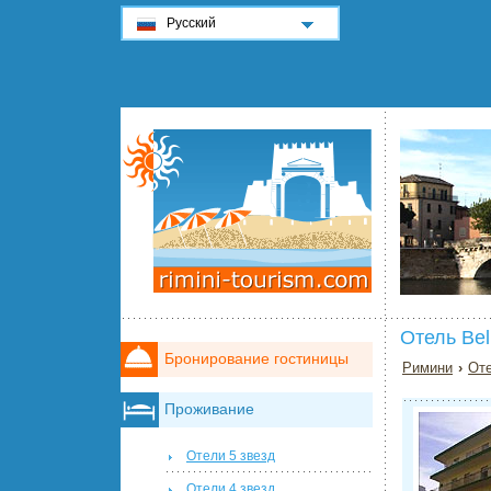
Русский
Отель Be
Бронирование гостиницы
Римини
›
Оте
Проживание
Отели 5 звезд
Отели 4 звезд