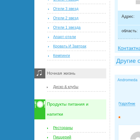
Отели 3 звезд
Адрес:
Отели 2 звезд
Отели 1 звезда
область:
Апарт-отели
Кровать И Завтрак
Контактн
Кемпинги
Другие 
Ночная жизнь
Andromeda
Диско & клубы
Продукты питания и
напитки
Рестораны
Пиццерий