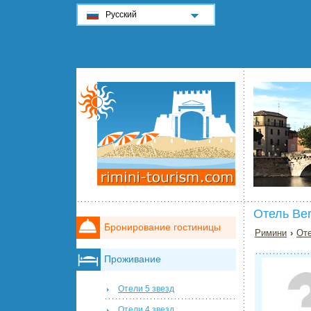
Русский
Отель Be
Бронирование гостиницы
Римини
›
Оте
Проживание
Отели 5 звезд
Отели 4 звезд