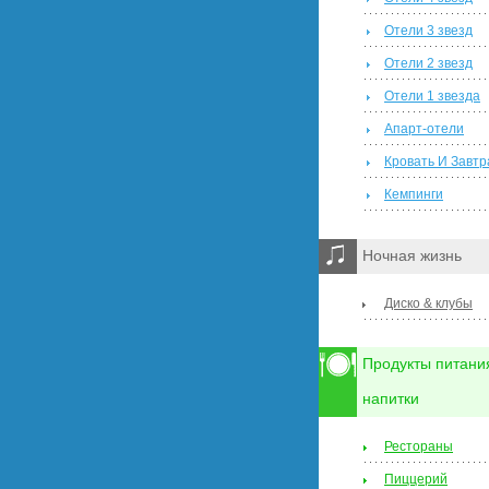
Отели 3 звезд
Отели 2 звезд
Отели 1 звезда
Апарт-отели
Кровать И Завтр
Кемпинги
Ночная жизнь
Диско & клубы
Продукты питани
напитки
Рестораны
Пиццерий