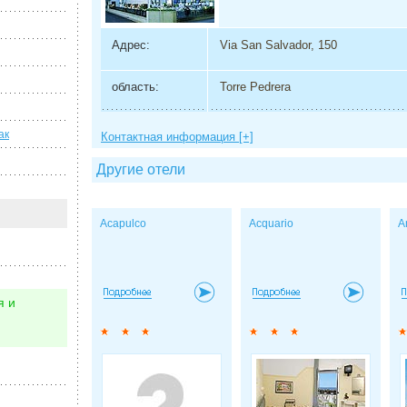
Адрес:
Via San Salvador, 150
область:
Torre Pedrera
ак
Контактная информация [+]
Другие отели
Acapulco
Acquario
A
я и