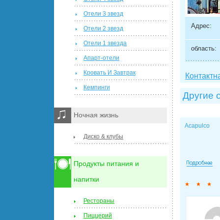
Отели 3 звезд
Адрес:
Отели 2 звезд
Отели 1 звезда
область:
Апарт-отели
Кровать И Завтрак
Контактн
Кемпинги
Другие 
Ночная жизнь
Acapulco
Диско & клубы
Продукты питания и
напитки
Рестораны
Пиццерий