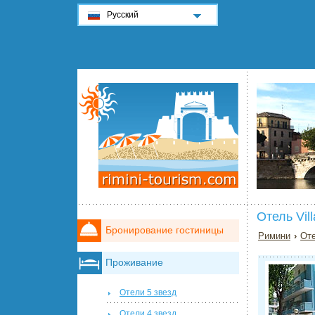
Русский
Отель Vil
Бронирование гостиницы
Римини
›
Оте
Проживание
Отели 5 звезд
Отели 4 звезд