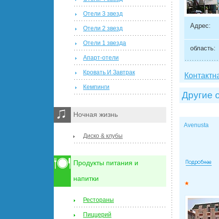
Отели 3 звезд
Адрес:
Отели 2 звезд
Отели 1 звезда
область:
Апарт-отели
Кровать И Завтрак
Контактн
Кемпинги
Другие 
Ночная жизнь
Avenusta
Диско & клубы
Продукты питания и
напитки
Рестораны
Пиццерий