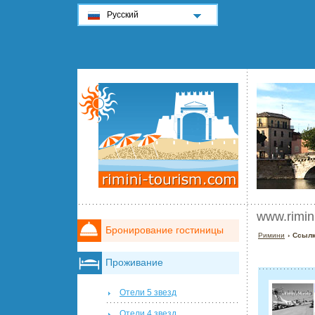
Русский
www.rimin
Бронирование гостиницы
Римини
› Ссылк
Проживание
Отели 5 звезд
Отели 4 звезд