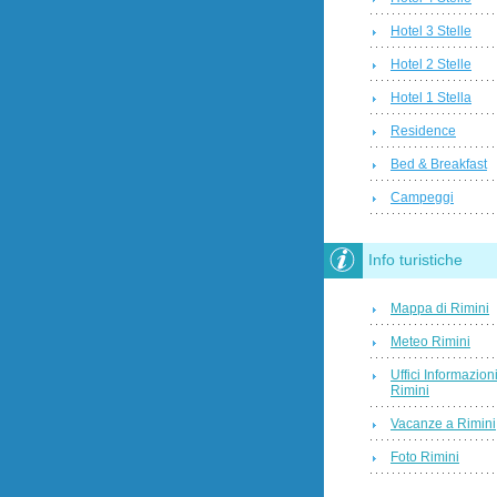
Hotel 3 Stelle
Hotel 2 Stelle
Hotel 1 Stella
Residence
Bed & Breakfast
Campeggi
Info turistiche
Mappa di Rimini
Meteo Rimini
Uffici Informazion
Rimini
Vacanze a Rimini
Foto Rimini