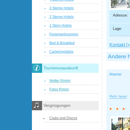
3 Sterne Hotels
Adresse:
2 Sterne Hotels
1 Stern Hotels
Lage:
Ferienwohnungen
Bed & Breakfast
Kontakt [+
Campingplätze
Andere h
Tourismusauskunft
Abamar
Wetter Rimini
Fotos Rimini
Vergnügungen
Clubs und Discos