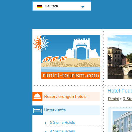
Deutsch
Hotel Fed
Reservierungen hotels
Rimini
›
3 Ste
Unterkünfte
5 Sterne Hotels
4 Sterne Hotels