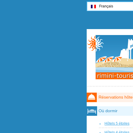
Français
Réservations hôte
Où dormir
Hôtels 5 étoiles
Hôtels 4 étoiles