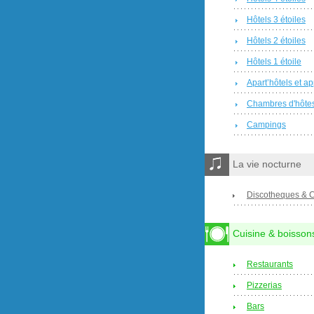
Hôtels 3 étoiles
Hôtels 2 étoiles
Hôtels 1 étoile
Apart’hôtels et a
Chambres d'hôte
Campings
La vie nocturne
Discotheques & 
Cuisine & boisson
Restaurants
Pizzerias
Bars