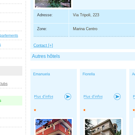
Adresse:
Via Tripoli, 223
Zone:
Marina Centro
ppartements
s
Contact [+]
Autres hôtels
Emanuela
Fiorella
A
Clubs
s