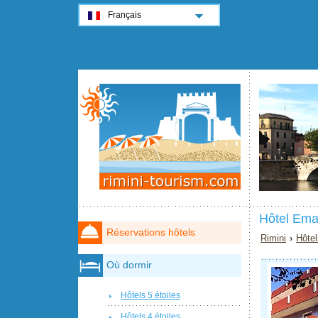
Français
Hôtel Ema
Réservations hôtels
Rimini
›
Hôtel
Où dormir
Hôtels 5 étoiles
Hôtels 4 étoiles