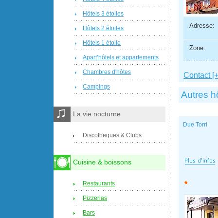
Hôtels 3 étoiles
Adresse:
Hôtels 2 étoiles
Hôtels 1 étoile
Zone:
Apart’hôtels et appartements
Chambres d'hôtes
Contact [+
Campings
Autres h
La vie nocturne
Due Torri
Discotheques & Clubs
Cuisine & boissons
Restaurants
Pizzerias
Bars