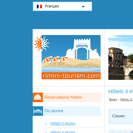
Français
Hôtels 3 ét
Réservations hôtels
Rimini
›
Hôtels 3 
Où dormir
Classer:
Hôtels 5 étoiles
Hôtels 4 étoiles