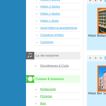
Hôtels 3 étoiles
Hôtels 2 étoiles
Hôtels 1 étoile
Apart’hôtels et appartements
Chambres d'hôtes
Hôtel Bellar
Campings
La vie nocturne
Discotheques & Clubs
Cuisine & boissons
Restaurants
Hôtel Bel S
Pizzerias
Bars