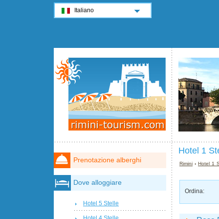
Italiano
Hotel 1 St
Prenotazione alberghi
Rimini
›
Hotel 1 S
Dove alloggiare
Ordina:
Hotel 5 Stelle
Hotel 4 Stelle