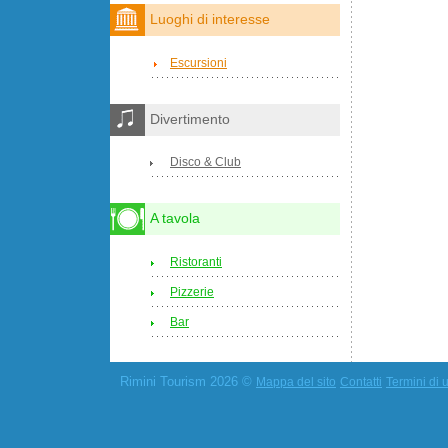
Luoghi di interesse
Escursioni
Divertimento
Disco & Club
A tavola
Ristoranti
Pizzerie
Bar
Rimini Tourism 2026 ©
Mappa del sito
Contatti
Termini di u