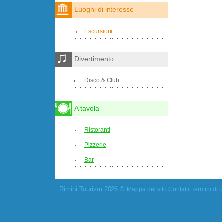
Luoghi di interesse
Escursioni
Divertimento
Disco & Club
A tavola
Ristoranti
Pizzerie
Bar
Rimini Tourism 2026 ©
Mappa del sito
Contatti
Termini di u