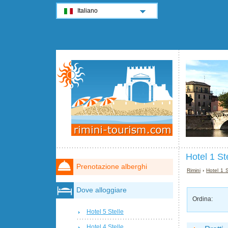
Italiano
Hotel 1 St
Prenotazione alberghi
Rimini
›
Hotel 1 S
Dove alloggiare
Ordina:
Hotel 5 Stelle
Hotel 4 Stelle