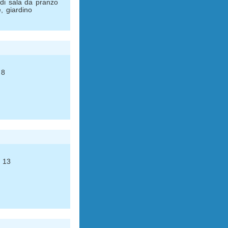
 di sala da pranzo
, giardino
 8
, 13