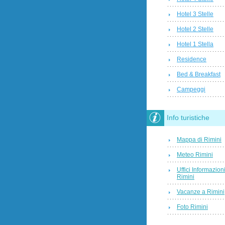
Hotel 3 Stelle
Hotel 2 Stelle
Hotel 1 Stella
Residence
Bed & Breakfast
Campeggi
Info turistiche
Mappa di Rimini
Meteo Rimini
Uffici Informazion
Rimini
Vacanze a Rimini
Foto Rimini