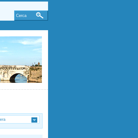
Cerca
tera