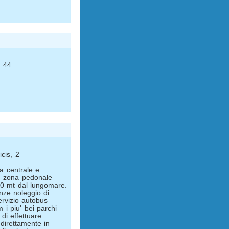
, 44
icis, 2
na centrale e
in zona pedonale
30 mt dal lungomare.
nze noleggio di
Servizio autobus
m i piu' bei parchi
 di effettuare
direttamente in