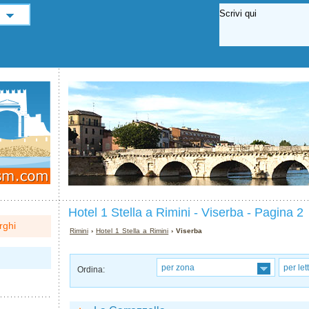
Hotel 1 Stella a Rimini - Viserba - Pagina 2
rghi
Rimini
›
Hotel 1 Stella a Rimini
› Viserba
per zona
per let
Ordina: