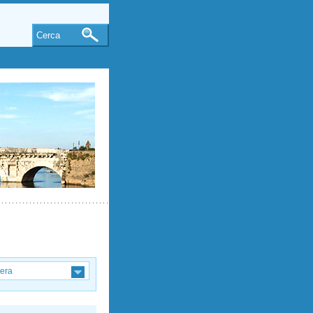
Cerca
tera