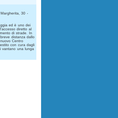
 Margherita, 30 -
aggia ed è uno dei
'accesso diretto al
mento di strade. In
 breve distanza dallo
e nuovo Centro
estito con cura dagli
ali vantano una lunga
.