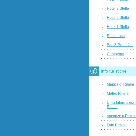
Hotel 3 Stelle
Hotel 2 Stelle
Hotel 1 Stella
Residence
Bed & Breakfast
Campeggi
Info turistiche
Mappa di Rimini
Meteo Rimini
Uffici Informazion
Rimini
Vacanze a Rimini
Foto Rimini